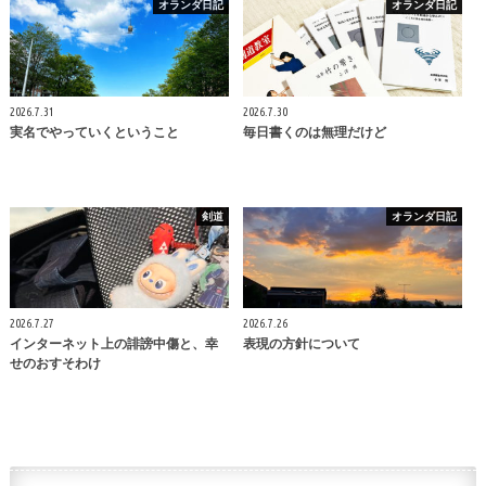
オランダ日記
オランダ日記
2026.7.31
2026.7.30
実名でやっていくということ
毎日書くのは無理だけど
剣道
オランダ日記
2026.7.27
2026.7.26
インターネット上の誹謗中傷と、幸
表現の方針について
せのおすそわけ