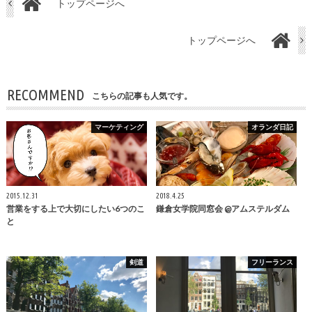
トップページへ
トップページへ
RECOMMEND
こちらの記事も人気です。
マーケティング
オランダ日記
2015.12.31
2018.4.25
営業をする上で大切にしたい6つのこ
鎌倉女学院同窓会 @アムステルダム
と
剣道
フリーランス