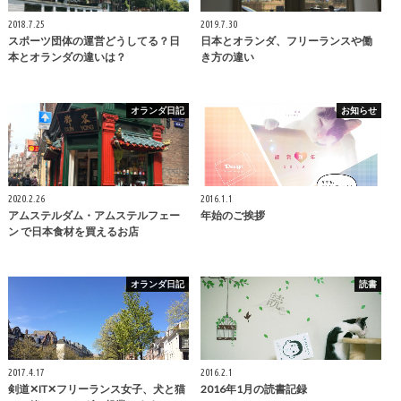
2018.7.25
2019.7.30
スポーツ団体の運営どうしてる？日
日本とオランダ、フリーランスや働
本とオランダの違いは？
き方の違い
オランダ日記
お知らせ
2020.2.26
2016.1.1
アムステルダム・アムステルフェー
年始のご挨拶
ン で日本食材を買えるお店
オランダ日記
読書
2017.4.17
2016.2.1
剣道✕IT✕フリーランス女子、犬と猫
2016年1月の読書記録