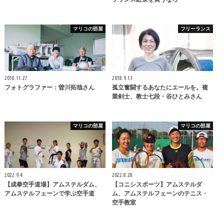
マリコの部屋
フリーランス
2018.11.27
2018.9.13
フォトグラファー：曽川拓哉さん
孤立奮闘するあなたにエールを。複
業剣士、教士七段・谷ひとみさん
マリコの部屋
マリコの部屋
2022.9.4
2022.8.28
【成拳空手道場】アムステルダム、
【コニシスポーツ】アムステルダ
アムステルフェーンで学ぶ空手道
ム、アムステルフェーンのテニス・
空手教室