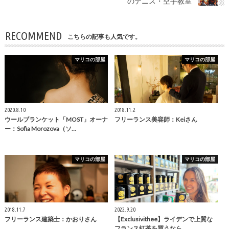
のテニス・空手教室
RECOMMEND
こちらの記事も人気です。
マリコの部屋
マリコの部屋
2020.8.10
2018.11.2
ウールブランケット「MOST」オーナ
フリーランス美容師：Keiさん
ー：Sofia Morozova（ソ…
マリコの部屋
マリコの部屋
2018.11.7
2022.9.20
フリーランス建築士：かおりさん
【Exclusivithee】ライデンで上質な
フランス紅茶を買うなら