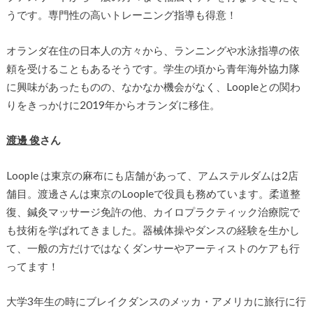
うです。専門性の高いトレーニング指導も得意！
オランダ在住の日本人の方々から、ランニングや水泳指導の依
頼を受けることもあるそうです。学生の頃から青年海外協力隊
に興味があったものの、なかなか機会がなく、Loopleとの関わ
りをきっかけに2019年からオランダに移住。
渡邊 俊
さん
Loople は東京の麻布にも店舗があって、アムステルダムは2店
舗目。渡邊さんは東京のLoopleで役員も務めています。柔道整
復、鍼灸マッサージ免許の他、カイロプラクティック治療院で
も技術を学ばれてきました。器械体操やダンスの経験を生かし
て、一般の方だけではなくダンサーやアーティストのケアも行
ってます！
大学3年生の時にブレイクダンスのメッカ・アメリカに旅行に行