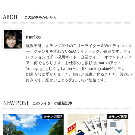
ABOUT
この記事をかいた人
mariko
横浜出身、オランダ在住のフリーライター＆Webディレクタ
ー。ジャンルを問わないSEOライティングが得意です。ディ
レクションはLP・採用サイト・企業サイト・オウンドメディ
ア、何でもやります。お仕事のご依頼は[marikoアット
1design.jp]もしくはTwitterへ。[ID mariko_cabin442] 最近、
剣道五段に受かりました。旅行と読書と寝ることと、漫画が
好きです。細かいことを気にしない性格です。
NEW POST
このライターの最新記事
オランダ日記
オランダ日記