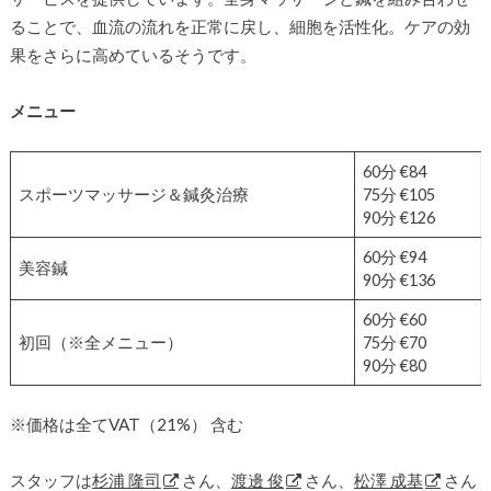
ることで、血流の流れを正常に戻し、細胞を活性化。ケアの効
果をさらに高めているそうです。
メニュー
60分 €84
スポーツマッサージ＆鍼灸治療
75分 €105
90分 €126
60分 €94
美容鍼
90分 €136
60分 €60
初回（※全メニュー）
75分 €70
90分 €80
※価格は全てVAT（21%） 含む
スタッフは
杉浦 隆司
さん、
渡邊 俊
さん、
松澤 成基
さん