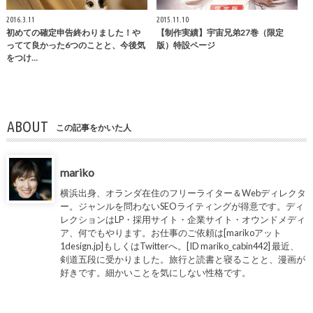
2016.3.11
2015.11.10
初めての確定申告終わりました！や
【制作実績】宇宙兄弟27巻（限定
ってて良かった6つのことと、今後気
版）特設ページ
をつけ…
ABOUT
この記事をかいた人
mariko
横浜出身、オランダ在住のフリーライター＆Webディレクタ
ー。ジャンルを問わないSEOライティングが得意です。ディ
レクションはLP・採用サイト・企業サイト・オウンドメディ
ア、何でもやります。お仕事のご依頼は[marikoアット
1design.jp]もしくはTwitterへ。[ID mariko_cabin442] 最近、
剣道五段に受かりました。旅行と読書と寝ることと、漫画が
好きです。細かいことを気にしない性格です。