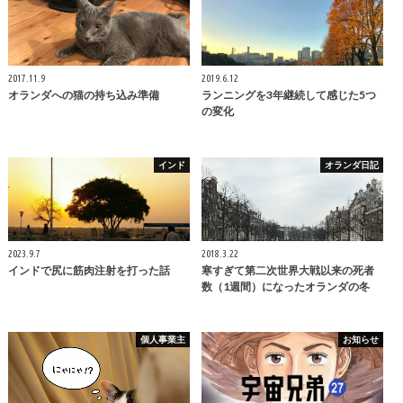
2017.11.9
2019.6.12
オランダへの猫の持ち込み準備
ランニングを3年継続して感じた5つ
の変化
インド
オランダ日記
2023.9.7
2018.3.22
インドで尻に筋肉注射を打った話
寒すぎて第二次世界大戦以来の死者
数（1週間）になったオランダの冬
個人事業主
お知らせ