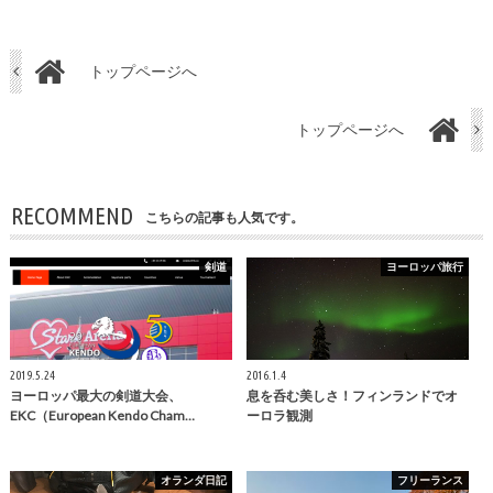
トップページへ
トップページへ
RECOMMEND
こちらの記事も人気です。
剣道
ヨーロッパ旅行
2019.5.24
2016.1.4
ヨーロッパ最大の剣道大会、
息を呑む美しさ！フィンランドでオ
EKC（European Kendo Cham…
ーロラ観測
オランダ日記
フリーランス