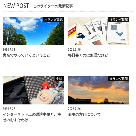
NEW POST
このライターの最新記事
オランダ日記
オランダ日記
2026.7.31
2026.7.30
実名でやっていくということ
毎日書くのは無理だけど
剣道
オランダ日記
2026.7.27
2026.7.26
インターネット上の誹謗中傷と、幸
表現の方針について
せのおすそわけ