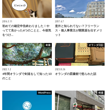
2016.3.11
2017.6.7
初めての確定申告終わりました！や
意外と知られてない？フリーラン
ってて良かった6つのことと、今後気
ス・個人事業主が開業届を出すメリ
をつけ…
ット
剣道
オランダ日記
2022.1.2
2023.8.26
4年間オランダで剣道をして知った10
オランダの図書館で怒られた話
のこと
WordPress
剣道