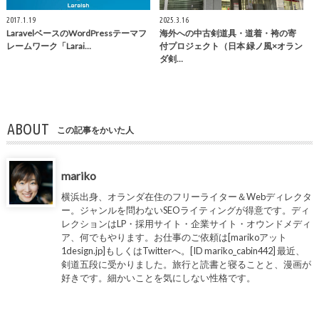
2017.1.19
2025.3.16
LaravelベースのWordPressテーマフ
海外への中古剣道具・道着・袴の寄
レームワーク「Larai…
付プロジェクト（日本 緑ノ風×オラン
ダ剣…
ABOUT
この記事をかいた人
mariko
横浜出身、オランダ在住のフリーライター＆Webディレクタ
ー。ジャンルを問わないSEOライティングが得意です。ディ
レクションはLP・採用サイト・企業サイト・オウンドメディ
ア、何でもやります。お仕事のご依頼は[marikoアット
1design.jp]もしくはTwitterへ。[ID mariko_cabin442] 最近、
剣道五段に受かりました。旅行と読書と寝ることと、漫画が
好きです。細かいことを気にしない性格です。