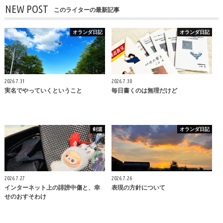
NEW POST
このライターの最新記事
オランダ日記
オランダ日記
2026.7.31
2026.7.30
実名でやっていくということ
毎日書くのは無理だけど
剣道
オランダ日記
2026.7.27
2026.7.26
インターネット上の誹謗中傷と、幸
表現の方針について
せのおすそわけ