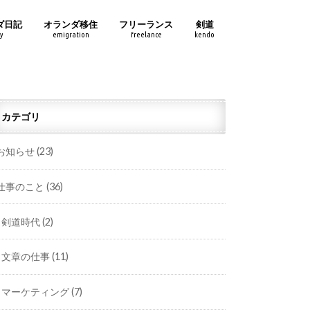
ダ日記
オランダ移住
フリーランス
剣道
y
emigration
freelance
kendo
カテゴリ
お知らせ
(23)
仕事のこと
(36)
剣道時代
(2)
文章の仕事
(11)
マーケティング
(7)