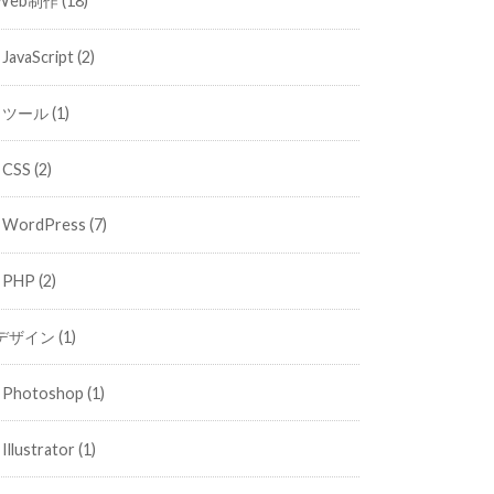
Web制作
(18)
JavaScript
(2)
ツール
(1)
CSS
(2)
WordPress
(7)
PHP
(2)
デザイン
(1)
Photoshop
(1)
Illustrator
(1)