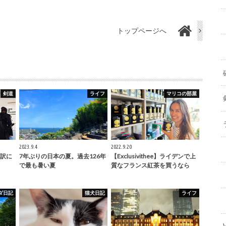
トップページへ
剣道
ライフ
マリコの部屋
2023.9.4
2022.9.20
訳に
7年ぶりの日本の夏。過去126年
【Exclusivithee】ライデンで上
で最も暑い夏
質なフランス紅茶を買うなら
ダ日記
猫犬日記
ライフ