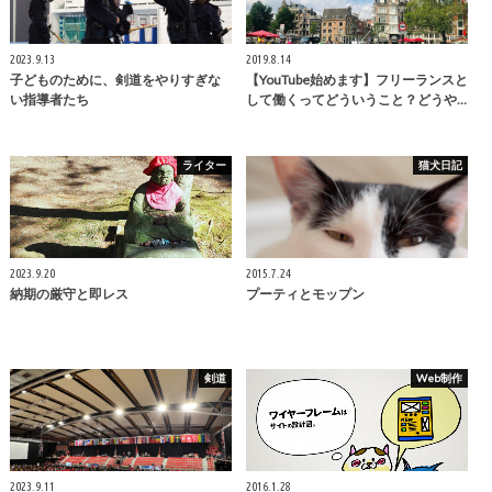
2023.9.13
2019.8.14
子どものために、剣道をやりすぎな
【YouTube始めます】フリーランスと
い指導者たち
して働くってどういうこと？どうや…
ライター
猫犬日記
2023.9.20
2015.7.24
納期の厳守と即レス
プーティとモップン
剣道
Web制作
2023.9.11
2016.1.28