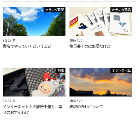
オランダ日記
オランダ日記
2026.7.31
2026.7.30
実名でやっていくということ
毎日書くのは無理だけど
剣道
オランダ日記
2026.7.27
2026.7.26
インターネット上の誹謗中傷と、幸
表現の方針について
せのおすそわけ