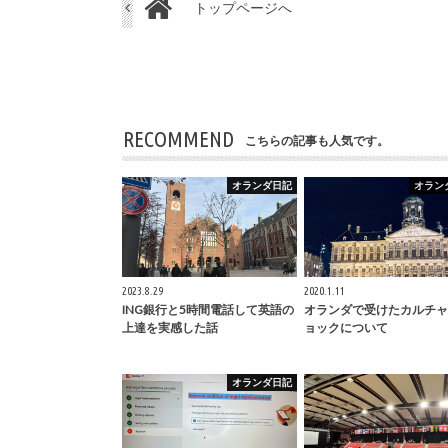
トップページへ
RECOMMEND
こちらの記事も人気です。
オランダ日記
オラン
2023.8.29
2020.1.11
ING銀行と5時間電話して英語の
オランダで受けたカルチャ
上達を実感した話
ョックについて
オランダ日記