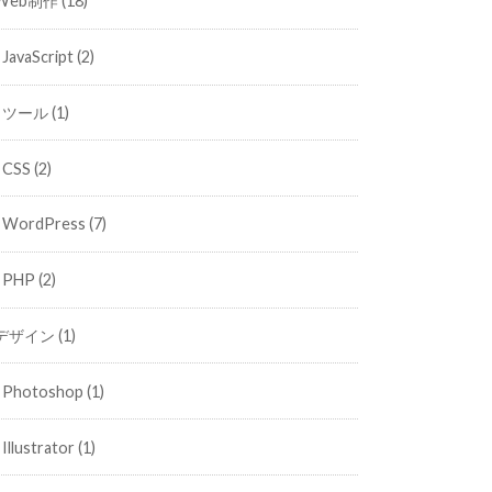
Web制作
(18)
JavaScript
(2)
ツール
(1)
CSS
(2)
WordPress
(7)
PHP
(2)
デザイン
(1)
Photoshop
(1)
Illustrator
(1)