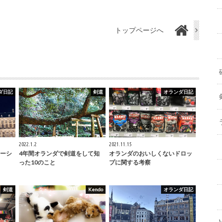
トップページへ
ダ日記
剣道
オランダ日記
2022.1.2
2021.11.15
ーシ
4年間オランダで剣道をして知
オランダのおいしくないドロッ
った10のこと
プに関する考察
剣道
Kendo
オランダ日記