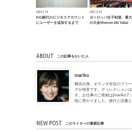
2024.2.16
2023.9.29
ING銀行のビジネスアカウント
ヨーロッパ女子剣道、最大
にユーザーを追加するまで
の大会Women Aki Taikai
ABOUT
この記事をかいた人
mariko
横浜出身、オランダ在住のフリー
グが得意です。ディレクションは
す。お仕事のご依頼は[marikoアット1de
段に受かりました。旅行と読書
NEW POST
このライターの最新記事