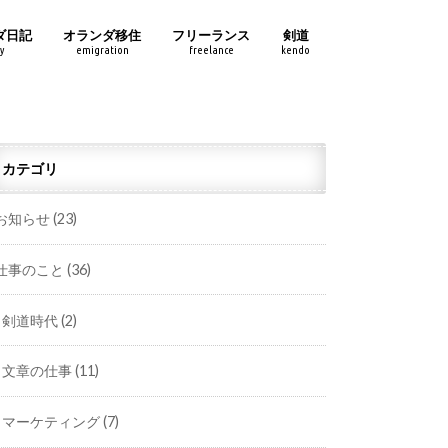
ダ日記
オランダ移住
フリーランス
剣道
y
emigration
freelance
kendo
カテゴリ
お知らせ
(23)
仕事のこと
(36)
剣道時代
(2)
文章の仕事
(11)
マーケティング
(7)