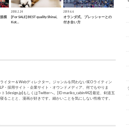
2018.2.24
2019.6.6
規模
[For SALE] BEST quality Shinai,
オランダ式、プレッシャーとの
Kot…
付き合い方
ライター＆Webディレクター。ジャンルを問わないSEOライティン
LP・採用サイト・企業サイト・オウンドメディア、何でもやりま
sign.jp]もしくはTwitterへ。[ID mariko_cabin442] 最近、剣道五
と寝ることと、漫画が好きです。細かいことを気にしない性格です。