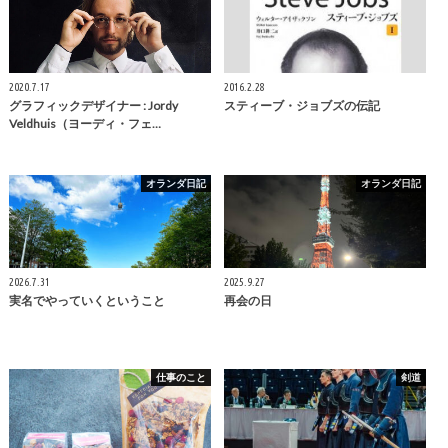
2020.7.17
2016.2.28
グラフィックデザイナー : Jordy
スティーブ・ジョブズの伝記
Veldhuis（ヨーディ・フェ…
オランダ日記
オランダ日記
2026.7.31
2025.9.27
実名でやっていくということ
再会の日
仕事のこと
剣道