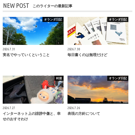
NEW POST
このライターの最新記事
オランダ日記
オランダ日記
2026.7.31
2026.7.30
実名でやっていくということ
毎日書くのは無理だけど
剣道
オランダ日記
2026.7.27
2026.7.26
インターネット上の誹謗中傷と、幸
表現の方針について
せのおすそわけ