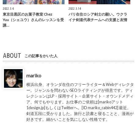
2022.3.4
2022.3.14
東京目黒区のお菓子教室 Chez
パリ在住ロシア剣士の願い。ウクラ
Yuu（シェユウ）さんのレッスンを受
イナ剣道代表チームへの支援と友情
講…
ABOUT
この記事をかいた人
mariko
横浜出身、オランダ在住のフリーライター＆Webディレクタ
ー。ジャンルを問わないSEOライティングが得意です。ディ
レクションはLP・採用サイト・企業サイト・オウンドメディ
ア、何でもやります。お仕事のご依頼は[marikoアット
1design.jp]もしくはTwitterへ。[ID mariko_cabin442] 最近、
剣道五段に受かりました。旅行と読書と寝ることと、漫画が
好きです。細かいことを気にしない性格です。