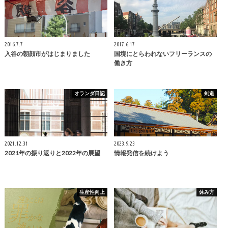
2016.7.7
2017.6.17
入谷の朝顔市がはじまりました
国境にとらわれないフリーランスの
働き方
オランダ日記
剣道
2021.12.31
2023.9.23
2021年の振り返りと2022年の展望
情報発信を続けよう
生産性向上
休み方