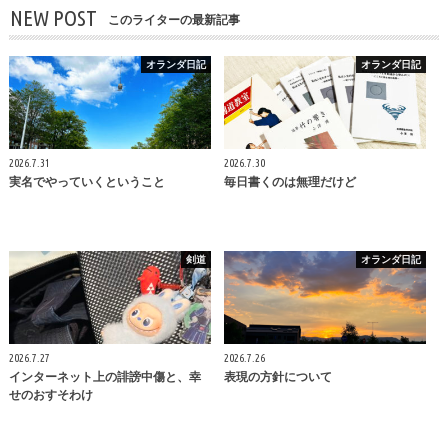
NEW POST
このライターの最新記事
オランダ日記
オランダ日記
2026.7.31
2026.7.30
実名でやっていくということ
毎日書くのは無理だけど
剣道
オランダ日記
2026.7.27
2026.7.26
インターネット上の誹謗中傷と、幸
表現の方針について
せのおすそわけ