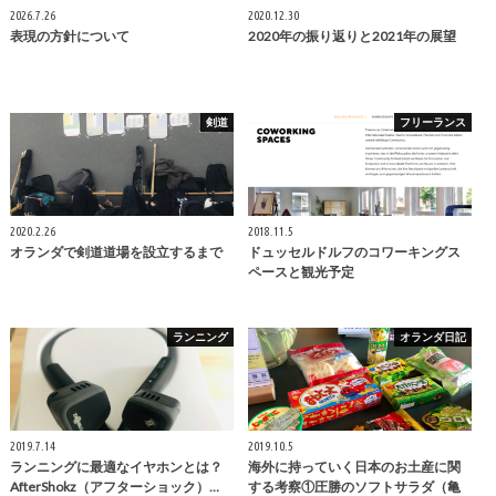
2026.7.26
2020.12.30
表現の方針について
2020年の振り返りと2021年の展望
剣道
フリーランス
2020.2.26
2018.11.5
オランダで剣道道場を設立するまで
ドュッセルドルフのコワーキングス
ペースと観光予定
ランニング
オランダ日記
2019.7.14
2019.10.5
ランニングに最適なイヤホンとは？
海外に持っていく日本のお土産に関
AfterShokz（アフターショック）…
する考察①圧勝のソフトサラダ（亀