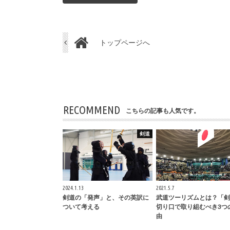
トップページへ
RECOMMEND
こちらの記事も人気です。
剣道
2024.1.13
2021.5.7
剣道の「発声」と、その英訳に
武道ツーリズムとは？「剣
ついて考える
切り口で取り組むべき3つ
由