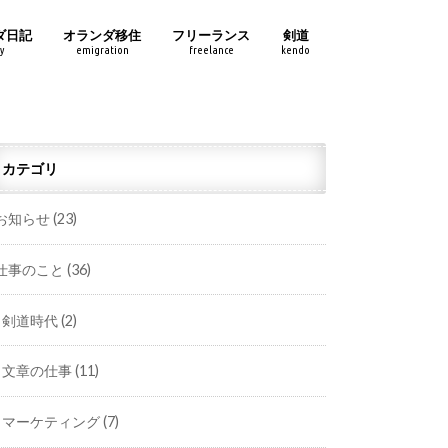
ダ日記
オランダ移住
フリーランス
剣道
y
emigration
freelance
kendo
カテゴリ
お知らせ
(23)
仕事のこと
(36)
剣道時代
(2)
文章の仕事
(11)
マーケティング
(7)