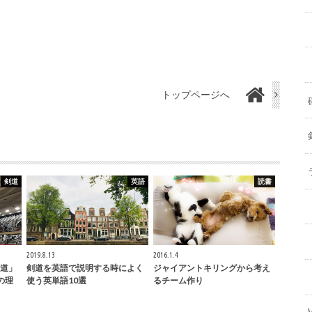
トップページへ
剣道
英語
読書
2019.8.13
2016.1.4
道」
剣道を英語で説明する時によく
ジャイアントキリングから考え
の理
使う英単語10選
るチーム作り