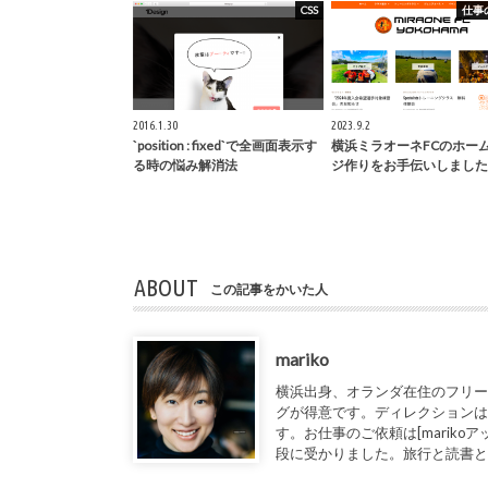
CSS
仕事
2016.1.30
2023.9.2
`position : fixed`で全画面表示す
横浜ミラオーネFCのホー
る時の悩み解消法
ジ作りをお手伝いしました
ABOUT
この記事をかいた人
mariko
横浜出身、オランダ在住のフリー
グが得意です。ディレクションは
す。お仕事のご依頼は[marikoアット1de
段に受かりました。旅行と読書