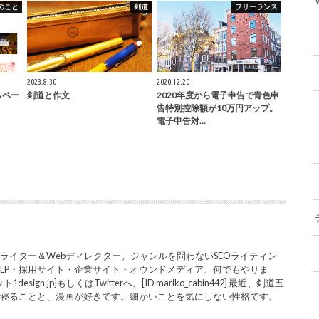
のこと
剣道
フリーランス
2023.8.30
2020.12.20
ムペー
剣道と作文
2020年度から電子申告で青色申
告特別控除額が10万円アップ。
電子申告対…
ライター＆Webディレクター。ジャンルを問わないSEOライティン
LP・採用サイト・企業サイト・オウンドメディア、何でもやりま
sign.jp]もしくはTwitterへ。[ID mariko_cabin442] 最近、剣道五
と寝ることと、漫画が好きです。細かいことを気にしない性格です。