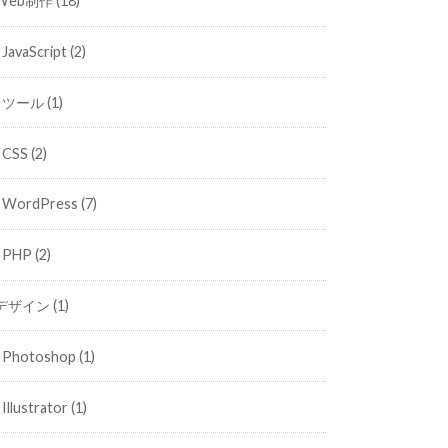
Web制作
(18)
JavaScript
(2)
ツール
(1)
CSS
(2)
WordPress
(7)
PHP
(2)
デザイン
(1)
Photoshop
(1)
Illustrator
(1)