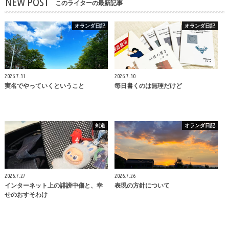
NEW POST
このライターの最新記事
オランダ日記
オランダ日記
2026.7.31
2026.7.30
実名でやっていくということ
毎日書くのは無理だけど
剣道
オランダ日記
2026.7.27
2026.7.26
インターネット上の誹謗中傷と、幸
表現の方針について
せのおすそわけ