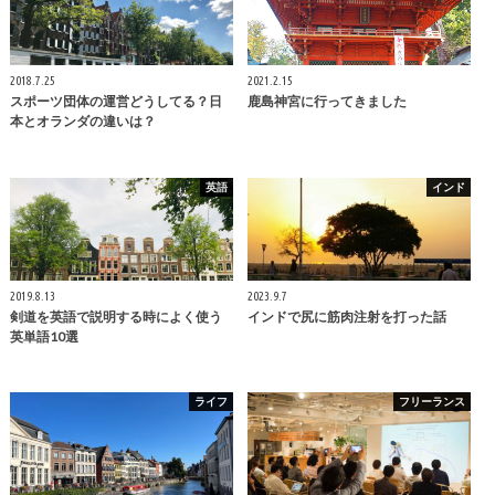
2018.7.25
2021.2.15
スポーツ団体の運営どうしてる？日
鹿島神宮に行ってきました
本とオランダの違いは？
英語
インド
2019.8.13
2023.9.7
剣道を英語で説明する時によく使う
インドで尻に筋肉注射を打った話
英単語10選
ライフ
フリーランス