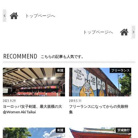
トップページへ
トップページへ
RECOMMEND
こちらの記事も人気です。
剣道
フリーランス
2023.9.29
2019.5.11
ヨーロッパ女子剣道、最大規模の大
フリーランスになってからの失敗特
会Women Aki Taikai
集
剣道
茨城旅行