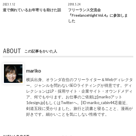
2023.1.12
2018.5.24
道で倒れているお年寄りを助けた話
フリーランス交流会
『FreelanceNight Vol.4』に参加しま
した
ABOUT
この記事をかいた人
mariko
横浜出身、オランダ在住のフリーライター＆Webディレクタ
ー。ジャンルを問わないSEOライティングが得意です。ディ
レクションはLP・採用サイト・企業サイト・オウンドメディ
ア、何でもやります。お仕事のご依頼は[marikoアット
1design.jp]もしくはTwitterへ。[ID mariko_cabin442] 最近、
剣道五段に受かりました。旅行と読書と寝ることと、漫画が
好きです。細かいことを気にしない性格です。