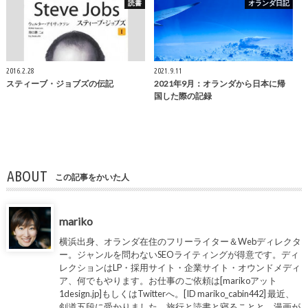
読書
オランダ日記
2016.2.28
2021.9.11
スティーブ・ジョブズの伝記
2021年9月：オランダから日本に帰
国した際の記録
ABOUT
この記事をかいた人
mariko
横浜出身、オランダ在住のフリーライター＆Webディレクタ
ー。ジャンルを問わないSEOライティングが得意です。ディ
レクションはLP・採用サイト・企業サイト・オウンドメディ
ア、何でもやります。お仕事のご依頼は[marikoアット
1design.jp]もしくはTwitterへ。[ID mariko_cabin442] 最近、
剣道五段に受かりました。旅行と読書と寝ることと、漫画が