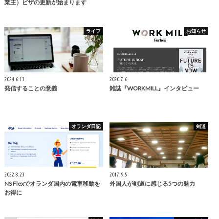
業主）ビザの更新が始まります
ライフ
お知らせ
2024.6.13
2020.7.6
発信することの意義
雑誌『WORKMILL』インタビュー
オランダ日記
剣道
2022.8.23
2017.9.5
NS Flexでオランダ国内の電車移動を
外国人が剣道に感じる5つの魅力
お得に