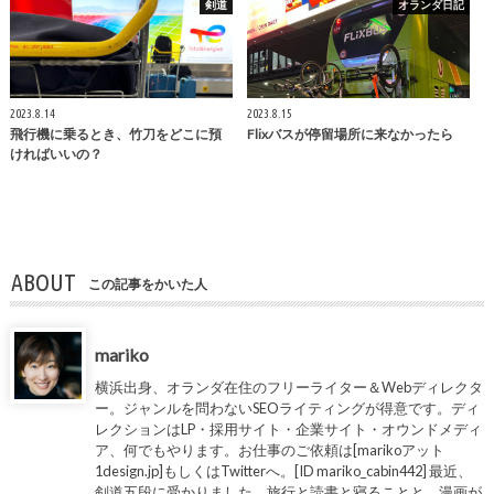
剣道
オランダ日記
2023.8.14
2023.8.15
飛行機に乗るとき、竹刀をどこに預
Flixバスが停留場所に来なかったら
ければいいの？
ABOUT
この記事をかいた人
mariko
横浜出身、オランダ在住のフリーライター＆Webディレクタ
ー。ジャンルを問わないSEOライティングが得意です。ディ
レクションはLP・採用サイト・企業サイト・オウンドメディ
ア、何でもやります。お仕事のご依頼は[marikoアット
1design.jp]もしくはTwitterへ。[ID mariko_cabin442] 最近、
剣道五段に受かりました。旅行と読書と寝ることと、漫画が