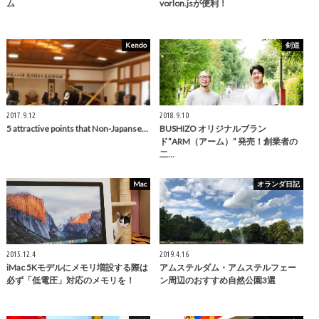
ム
vorlon.jsが便利！
Kendo
剣道
2017.9.12
2018.9.10
5 attractive points that Non-Japanse…
BUSHIZO オリジナルブラン
ド”ARM（アーム）” 発売！創業者の
二…
Mac
オランダ日記
2015.12.4
2019.4.16
iMac 5Kモデルにメモリ増設する際は
アムステルダム・アムステルフェー
必ず「低電圧」対応のメモリを！
ン周辺のおすすめ自然公園3選