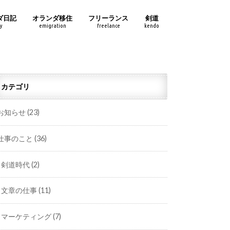
ダ日記
オランダ移住
フリーランス
剣道
y
emigration
freelance
kendo
カテゴリ
お知らせ
(23)
仕事のこと
(36)
剣道時代
(2)
文章の仕事
(11)
マーケティング
(7)