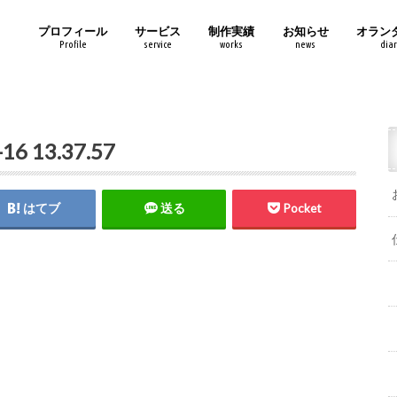
プロフィール
サービス
制作実績
お知らせ
オラン
Profile
service
works
news
diar
 13.37.57
はてブ
送る
Pocket