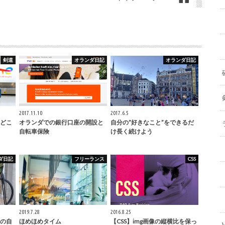
剣道
オランダ日記
オランダ日記
2017.11.10
2017.6.5
どこ
オランダでの銀行口座の開設と
自分の”好きなこと”をできるだ
自転車保険
け長く続けよう
ダ日記
フリーランス
CSS
2019.7.28
2016.8.25
の自
ほめほめタイム
【CSS】img画像の縦横比を保っ