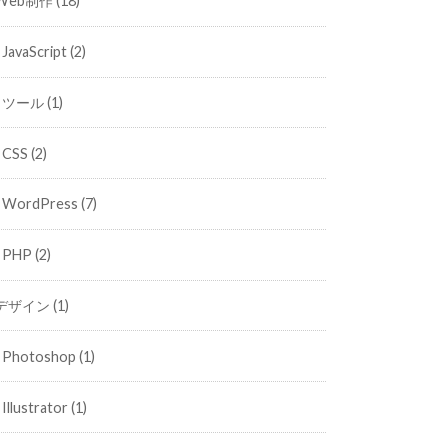
Web制作
(18)
JavaScript
(2)
ツール
(1)
CSS
(2)
WordPress
(7)
PHP
(2)
デザイン
(1)
Photoshop
(1)
Illustrator
(1)