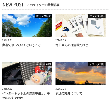
NEW POST
このライターの最新記事
オランダ日記
オランダ日記
2026.7.31
2026.7.30
実名でやっていくということ
毎日書くのは無理だけど
剣道
オランダ日記
2026.7.27
2026.7.26
インターネット上の誹謗中傷と、幸
表現の方針について
せのおすそわけ