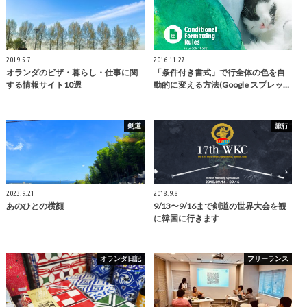
2019.5.7
2016.11.27
オランダのビザ・暮らし・仕事に関
「条件付き書式」で行全体の色を自
する情報サイト10選
動的に変える方法(Google スプレッ…
剣道
旅行
2023.9.21
2018.9.8
あのひとの横顔
9/13〜9/16まで剣道の世界大会を観
に韓国に行きます
オランダ日記
フリーランス