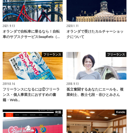
2021.9.13
2020.1.11
オランダで自転車に乗るなら！自転
オランダで受けたカルチャーショッ
車のサブスクサービスSwapfiets（…
クについて
フリーランス
フリーランス
2019.8.16
2018.9.13
フリーランスになるには②フリーラ
孤立奮闘するあなたにエールを。複
ンス・個人事業主におすすめの書
業剣士、教士七段・谷ひとみさん
籍・Web…
剣道
Kendo