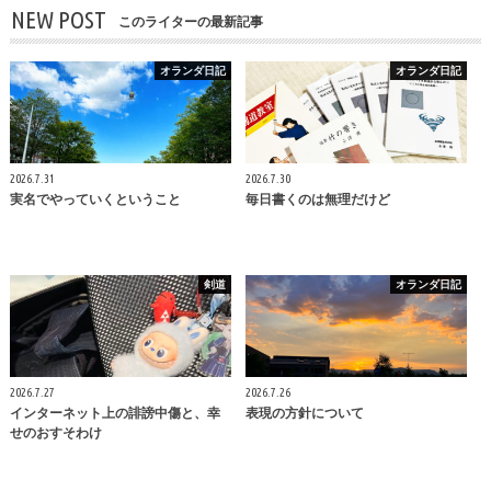
NEW POST
このライターの最新記事
オランダ日記
オランダ日記
2026.7.31
2026.7.30
実名でやっていくということ
毎日書くのは無理だけど
剣道
オランダ日記
2026.7.27
2026.7.26
インターネット上の誹謗中傷と、幸
表現の方針について
せのおすそわけ