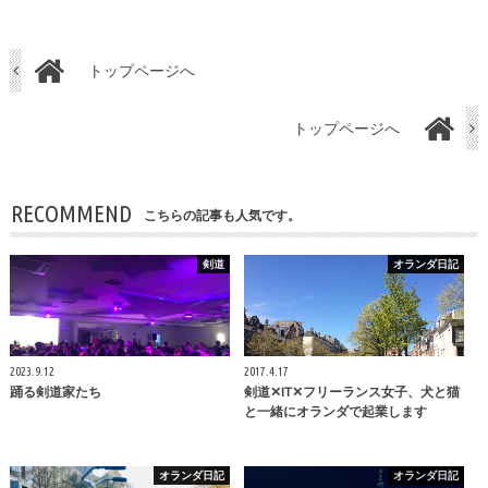
トップページへ
トップページへ
RECOMMEND
こちらの記事も人気です。
剣道
オランダ日記
2023.9.12
2017.4.17
踊る剣道家たち
剣道✕IT✕フリーランス女子、犬と猫
と一緒にオランダで起業します
オランダ日記
オランダ日記