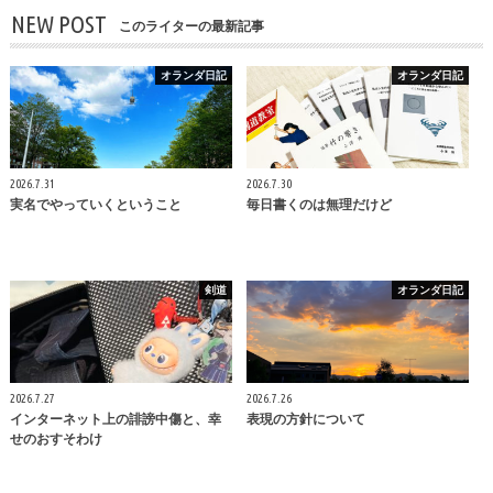
NEW POST
このライターの最新記事
オランダ日記
オランダ日記
2026.7.31
2026.7.30
実名でやっていくということ
毎日書くのは無理だけど
剣道
オランダ日記
2026.7.27
2026.7.26
インターネット上の誹謗中傷と、幸
表現の方針について
せのおすそわけ