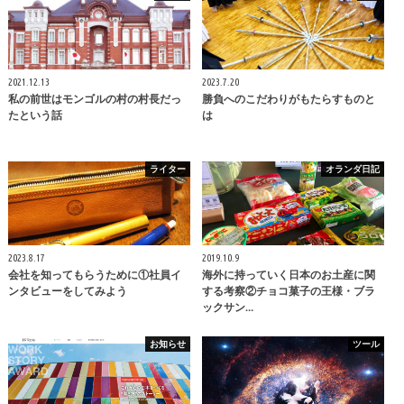
2021.12.13
2023.7.20
私の前世はモンゴルの村の村長だっ
勝負へのこだわりがもたらすものと
たという話
は
ライター
オランダ日記
2023.8.17
2019.10.9
会社を知ってもらうために①社員イ
海外に持っていく日本のお土産に関
ンタビューをしてみよう
する考察②チョコ菓子の王様・ブラ
ックサン…
お知らせ
ツール