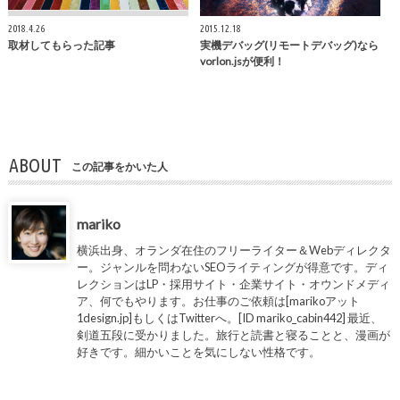
2018.4.26
2015.12.18
取材してもらった記事
実機デバッグ(リモートデバッグ)なら
vorlon.jsが便利！
ABOUT
この記事をかいた人
mariko
横浜出身、オランダ在住のフリーライター＆Webディレクタ
ー。ジャンルを問わないSEOライティングが得意です。ディ
レクションはLP・採用サイト・企業サイト・オウンドメディ
ア、何でもやります。お仕事のご依頼は[marikoアット
1design.jp]もしくはTwitterへ。[ID mariko_cabin442] 最近、
剣道五段に受かりました。旅行と読書と寝ることと、漫画が
好きです。細かいことを気にしない性格です。