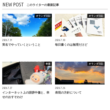
NEW POST
このライターの最新記事
オランダ日記
オランダ日記
2026.7.31
2026.7.30
実名でやっていくということ
毎日書くのは無理だけど
剣道
オランダ日記
2026.7.27
2026.7.26
インターネット上の誹謗中傷と、幸
表現の方針について
せのおすそわけ