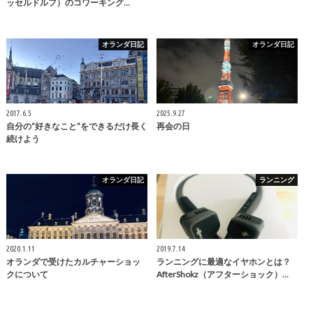
ッセルドルフ）のコワーキング…
オランダ日記
オランダ日記
2017.6.5
2025.9.27
自分の”好きなこと”をできるだけ長く
再会の日
続けよう
オランダ日記
ランニング
2020.1.11
2019.7.14
オランダで受けたカルチャーショッ
ランニングに最適なイヤホンとは？
クについて
AfterShokz（アフターショック）…