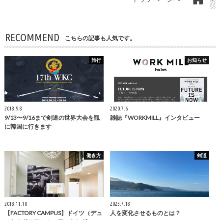
RECOMMEND
こちらの記事も人気です。
旅行
お知らせ
2018.9.8
2020.7.6
9/13〜9/16まで剣道の世界大会を観
雑誌『WORKMILL』インタビュー
に韓国に行きます
働き方
剣道
2018.11.10
2023.7.18
【FACTORY CAMPUS】ドイツ（デュ
人を変化させるものとは？