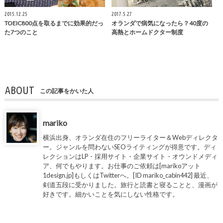
2015.12.25
2017.5.27
TOEIC800点を取るまでに効果的だっ
オランダで病気になったら？40度の
た7つのこと
高熱とホームドクター制度
ABOUT
この記事をかいた人
mariko
横浜出身、オランダ在住のフリーライター＆Webディレクタ
ー。ジャンルを問わないSEOライティングが得意です。ディ
レクションはLP・採用サイト・企業サイト・オウンドメディ
ア、何でもやります。お仕事のご依頼は[marikoアット
1design.jp]もしくはTwitterへ。[ID mariko_cabin442] 最近、
剣道五段に受かりました。旅行と読書と寝ることと、漫画が
好きです。細かいことを気にしない性格です。