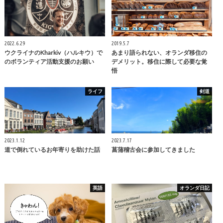
2022.6.29
2019.5.7
ウクライナのKharkiv（ハルキウ）で
あまり語られない、オランダ移住の
のボランティア活動支援のお願い
デメリット。移住に際して必要な覚
悟
ライフ
剣道
2023.1.12
2023.7.17
道で倒れているお年寄りを助けた話
菖蒲稽古会に参加してきました
英語
オランダ日記