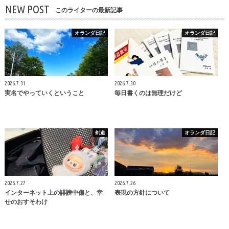
NEW POST
このライターの最新記事
オランダ日記
オランダ日記
2026.7.31
2026.7.30
実名でやっていくということ
毎日書くのは無理だけど
剣道
オランダ日記
2026.7.27
2026.7.26
インターネット上の誹謗中傷と、幸
表現の方針について
せのおすそわけ