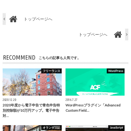
トップページへ
トップページへ
RECOMMEND
こちらの記事も人気です。
フリーランス
WordPress
2020.12.20
2016.7.27
2020年度から電子申告で青色申告特
WordPressプラグイン「Advanced
別控除額が10万円アップ。電子申告
Custom Field…
対…
オランダ日記
JavaScript