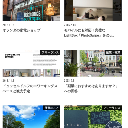
2019.8.13
2016.2.14
オランダの家電ショップ
モバイルにも対応！完璧な
LightBox「PhotoSwipe」をjQu…
フリーランス
副業・複業
2018.11.5
2023.9.5
ドュッセルドルフのコワーキングス
「副業におすすめはありますか？」
ペースと観光予定
への回答
仕事のこと
フリーランス