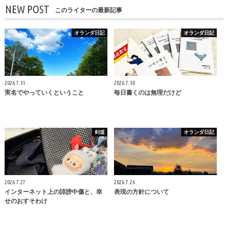
NEW POST
このライターの最新記事
オランダ日記
オランダ日記
2026.7.31
2026.7.30
実名でやっていくということ
毎日書くのは無理だけど
剣道
オランダ日記
2026.7.27
2026.7.26
インターネット上の誹謗中傷と、幸
表現の方針について
せのおすそわけ