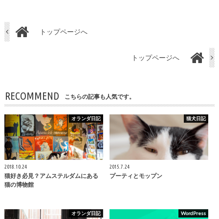
トップページへ
トップページへ
RECOMMEND
こちらの記事も人気です。
オランダ日記
猫犬日記
2018.10.24
2015.7.24
猫好き必見？アムステルダムにある
プーティとモップン
猫の博物館
オランダ日記
WordPress