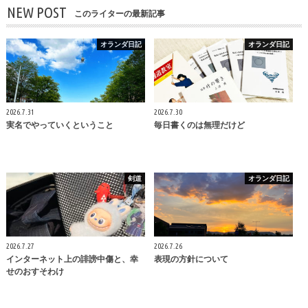
NEW POST
このライターの最新記事
オランダ日記
オランダ日記
2026.7.31
2026.7.30
実名でやっていくということ
毎日書くのは無理だけど
剣道
オランダ日記
2026.7.27
2026.7.26
インターネット上の誹謗中傷と、幸
表現の方針について
せのおすそわけ