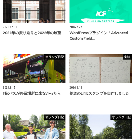
2021.12.31
2016.7.27
2021年の振り返りと2022年の展望
WordPressプラグイン「Advanced
Custom Field…
オランダ日記
剣道
2023.8.15
2016.2.12
Flixバスが停留場所に来なかったら
剣道のLINEスタンプを自作しました
オランダ日記
オランダ日記