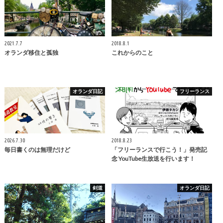
2021.7.7
2018.8.1
オランダ移住と孤独
これからのこと
オランダ日記
フリーランス
2026.7.30
2018.8.23
毎日書くのは無理だけど
「フリーランスで行こう！」発売記
念 YouTube生放送を行います！
剣道
オランダ日記