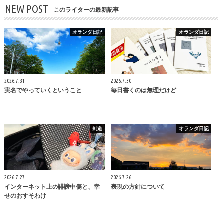
NEW POST
このライターの最新記事
オランダ日記
オランダ日記
2026.7.31
2026.7.30
実名でやっていくということ
毎日書くのは無理だけど
剣道
オランダ日記
2026.7.27
2026.7.26
インターネット上の誹謗中傷と、幸
表現の方針について
せのおすそわけ