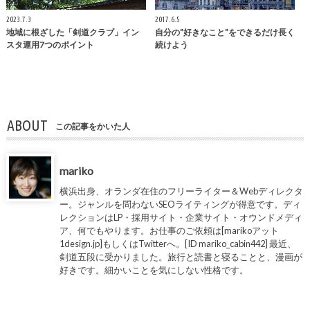
2023.7.3
2017.6.5
地域に根ざした「剣道クラブ」イン
自分の”好きなこと”をできるだけ長く
スタ運用7つのポイント
続けよう
ABOUT
この記事をかいた人
mariko
横浜出身、オランダ在住のフリーライター＆Webディレクタ
ー。ジャンルを問わないSEOライティングが得意です。ディ
レクションはLP・採用サイト・企業サイト・オウンドメディ
ア、何でもやります。お仕事のご依頼は[marikoアット
1design.jp]もしくはTwitterへ。[ID mariko_cabin442] 最近、
剣道五段に受かりました。旅行と読書と寝ることと、漫画が
好きです。細かいことを気にしない性格です。