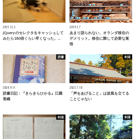
2015.12.2
2019.5.7
jQuery のセレクタをキャッシュして
あまり語られない、オランダ移住の
みたら180倍くらい早くなった。…
デメリット。移住に際して必要な覚
悟
読書
剣道
2024.9.11
2023.7.10
読書日記：『きらきらひかる』江國
「声をあげること」は波風を立てる
香織
ことじゃない
剣道
剣道