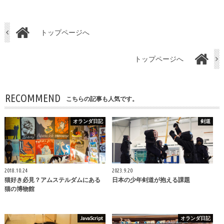
トップページへ
トップページへ
RECOMMEND
こちらの記事も人気です。
オランダ日記
剣道
2018.10.24
2023.9.20
猫好き必見？アムステルダムにある
日本の少年剣道が抱える課題
猫の博物館
JavaScript
オランダ日記