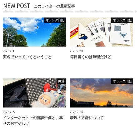
NEW POST
このライターの最新記事
オランダ日記
オランダ日記
2026.7.31
2026.7.30
実名でやっていくということ
毎日書くのは無理だけど
剣道
オランダ日記
2026.7.27
2026.7.26
インターネット上の誹謗中傷と、幸
表現の方針について
せのおすそわけ