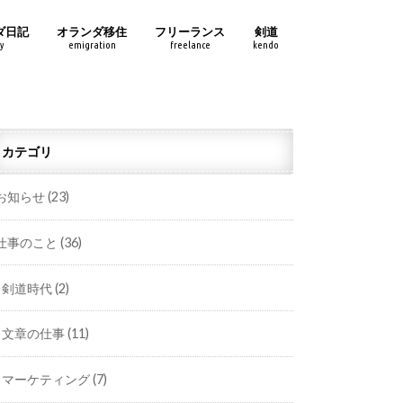
ダ日記
オランダ移住
フリーランス
剣道
y
emigration
freelance
kendo
カテゴリ
お知らせ
(23)
仕事のこと
(36)
剣道時代
(2)
文章の仕事
(11)
マーケティング
(7)