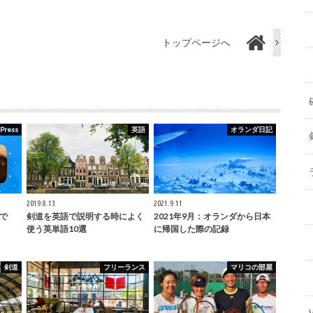
トップページへ
Press
英語
オランダ日記
2019.8.13
2021.9.11
で
剣道を英語で説明する時によく
2021年9月：オランダから日本
使う英単語10選
に帰国した際の記録
剣道
フリーランス
マリコの部屋