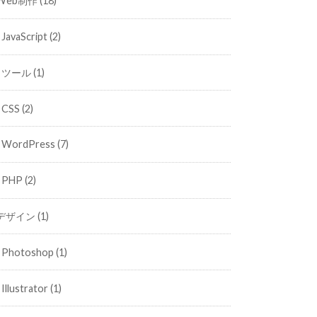
Web制作
(18)
JavaScript
(2)
ツール
(1)
CSS
(2)
WordPress
(7)
PHP
(2)
デザイン
(1)
Photoshop
(1)
Illustrator
(1)