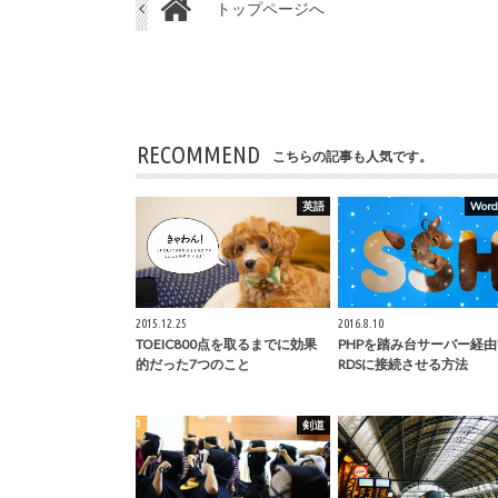
トップページへ
RECOMMEND
こちらの記事も人気です。
英語
Word
2015.12.25
2016.8.10
TOEIC800点を取るまでに効果
PHPを踏み台サーバー経由
的だった7つのこと
RDSに接続させる方法
剣道