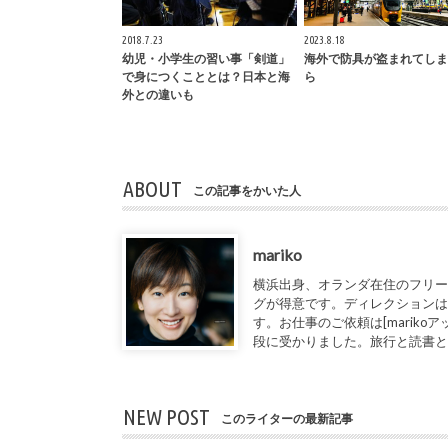
2018.7.23
2023.8.18
幼児・小学生の習い事「剣道」
海外で防具が盗まれてしま
で身につくこととは？日本と海
ら
外との違いも
ABOUT
この記事をかいた人
mariko
横浜出身、オランダ在住のフリー
グが得意です。ディレクションは
す。お仕事のご依頼は[marikoアット1de
段に受かりました。旅行と読書
NEW POST
このライターの最新記事