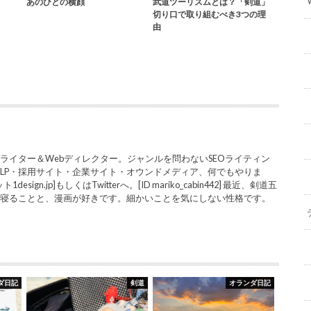
あのひとの横顔
武道ツーリズムとは？「剣道」
切り口で取り組むべき3つの理
由
ライター＆Webディレクター。ジャンルを問わないSEOライティン
LP・採用サイト・企業サイト・オウンドメディア、何でもやりま
sign.jp]もしくはTwitterへ。[ID mariko_cabin442] 最近、剣道五
と寝ることと、漫画が好きです。細かいことを気にしない性格です。
ダ日記
剣道
オランダ日記