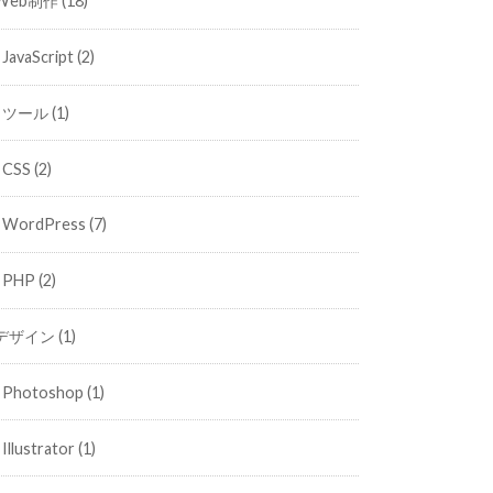
Web制作
(18)
JavaScript
(2)
ツール
(1)
CSS
(2)
WordPress
(7)
PHP
(2)
デザイン
(1)
Photoshop
(1)
Illustrator
(1)