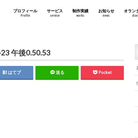
プロフィール
サービス
制作実績
お知らせ
オラン
Profile
service
works
news
diar
3 午後0.50.53
はてブ
送る
Pocket