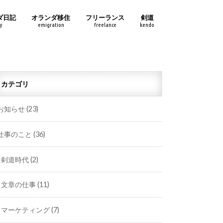
ダ日記
オランダ移住
フリーランス
剣道
y
emigration
freelance
kendo
カテゴリ
お知らせ
(23)
仕事のこと
(36)
剣道時代
(2)
文章の仕事
(11)
マーケティング
(7)