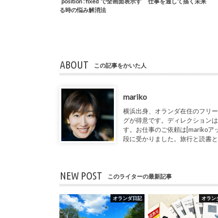
`position : fixed`で全画面表示す
仕事を通して描く未来
る時の悩み解消法
ABOUT
この記事をかいた人
mariko
横浜出身、オランダ在住のフリー
グが得意です。ディレクションは
す。お仕事のご依頼は[marikoアット1de
段に受かりました。旅行と読書
NEW POST
このライターの最新記事
オランダ日記
オラン