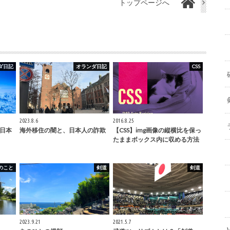
トップページへ
ダ日記
オランダ日記
CSS
2023.8.6
2016.8.25
ら日本
海外移住の闇と、日本人の詐欺
【CSS】img画像の縦横比を保っ
たままボックス内に収める方法
のこと
剣道
剣道
2023.9.21
2021.5.7