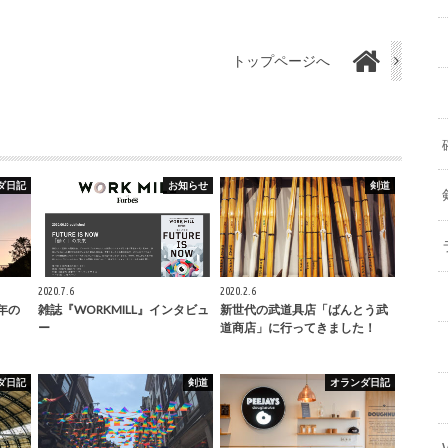
トップページへ
ダ日記
お知らせ
剣道
2020.7.6
2020.2.6
5年の
雑誌『WORKMILL』インタビュ
新世代の武道具店「ばんとう武
ー
道商店」に行ってきました！
ダ日記
剣道
オランダ日記