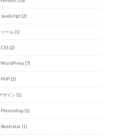
Web制作
(18)
JavaScript
(2)
ツール
(1)
CSS
(2)
WordPress
(7)
PHP
(2)
デザイン
(1)
Photoshop
(1)
Illustrator
(1)