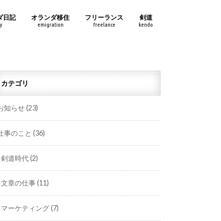
ダ日記
オランダ移住
フリーランス
剣道
y
emigration
freelance
kendo
カテゴリ
お知らせ
(23)
仕事のこと
(36)
剣道時代
(2)
文章の仕事
(11)
マーケティング
(7)