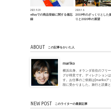
2023.9.20
2020.1.6
eBayでの商品登録に関する備忘
2019年のざっくりとした
録
りと2020年の展望
ABOUT
この記事をかいた人
mariko
横浜出身、オランダ在住のフリー
グが得意です。ディレクションは
す。お仕事のご依頼は[marikoアット1de
段に受かりました。旅行と読書
NEW POST
このライターの最新記事